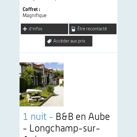
Coffret :
Magnifique
d'infos
Être recontacté
Accéder aux prix
1 nuit -
B&B en Aube
- Longchamp-sur-