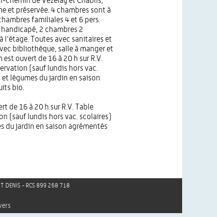
i-chemin de Vézelay et Chablis,
e et préservée. 4 chambres sont à
chambres familiales 4 et 6 pers.
 handicapé, 2 chambres 2
 l'étage. Toutes avec sanitaires et
avec bibliothèque, salle à manger et
est ouvert de 16 à 20 h sur R.V.
ervation (sauf lundis hors vac.
s et légumes du jardin en saison
its bio.
 de 16 à 20 h sur R.V. Table
on (sauf lundis hors vac. scolaires)
es du jardin en saison agrémentés
AINT DENIS - RCS 899 268 718
vers