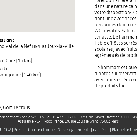
forêt domaniale, à m
dans une nature calm
votre disposition: 2 
dont une avec accès
personnes dont une à
WC privatifs. Salon 
terrasse. Le hammam 
ation :
Table d'hôtes sur rés
nd Val de la Nef 89440 Joux-la-Ville
scolaires) avec fruit
agrémentés de produ
ur-Cure (14 km)
Le hammam est ouvert
rt :
d'hôtes sur réservati
Bourgogne (140 km)
avec fruits et légum
de produits bio.
, Golf 18 trous
ek sont émis par la SAS ECS. Tel: 01 47 55 17 02 - 3bis, rue Albert Einstein 93200 S
Assurance RCP Hixcox France, 19, rue Louis le Grand 75002 Paris.
U
CGV
Presse
Charte éthique
Nos engagements
carrières
Plaquette Uni
|
|
|
|
|
|