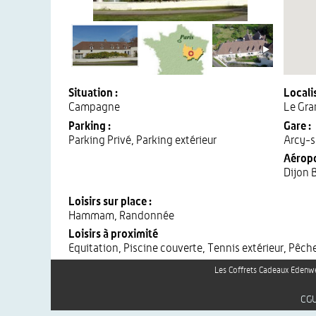
Situation :
Localis
Campagne
Le Gra
Parking :
Gare :
Parking Privé, Parking extérieur
Arcy-s
Aéropo
Dijon 
Loisirs sur place :
Hammam, Randonnée
Loisirs à proximité
Equitation, Piscine couverte, Tennis extérieur, Pêche
Les Coffrets Cadeaux Edenwe
CG