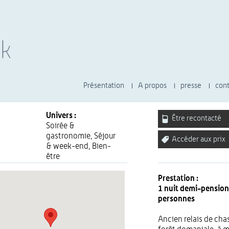
Présentation
A propos
presse
cont
Univers :
Être recontacté
Soirée &
gastronomie
,
Séjour
Accéder aux prix
& week-end
,
Bien-
être
Prestation :
1 nuit demi-pension
personnes
Ancien relais de cha