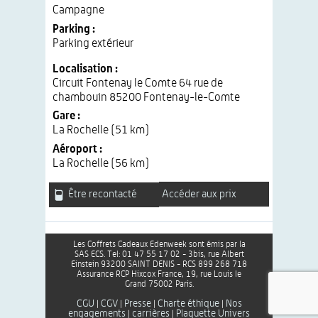
Campagne
Parking :
Parking extérieur
Localisation :
Circuit Fontenay le Comte 64 rue de
chambouin 85200 Fontenay-le-Comte
Gare :
La Rochelle (51 km)
Aéroport :
La Rochelle (56 km)
Être recontacté
Accéder aux prix
Les Coffrets Cadeaux Edenweek sont émis par la
SAS ECS. Tel: 01 47 55 17 02 - 3bis, rue Albert
Einstein 93200 SAINT DENIS - RCS 899 268 718
Assurance RCP Hixcox France, 19, rue Louis le
Grand 75002 Paris.
CGU
CGV
Presse
Charte éthique
Nos
|
|
|
|
engagements
carrières
Plaquette Univers
|
|