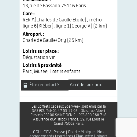
13,rue de Bassano 75116 Paris
Gare :
RER A(Charles de Gaulle Etoile) , métro
ligne 6(Kléber), ligne 1(George V) (2 km)
Aéroport :
Charle de Gaulle/Orly (25 km)
Loisirs sur place :
Dégustation vin
Loisirs à proximité
Parc, Musée, Loisirs enfants
Être recontacté
Accéder aux prix
Les Coffrets Cadeaux Edenweek sont émis par la
SAS ECS. Tel: 01 47 55 17 02 - 3bis, rue Albert
Einstein 93200 SAINT DENIS - RCS 899 268 718
Assurance RCP Hixcox France, 19, rue Louis le
Grand 75002 Paris.
CGU
CGV
Presse
Charte éthique
Nos
|
|
|
|
engagements
carrières
Plaquette Univers
|
|