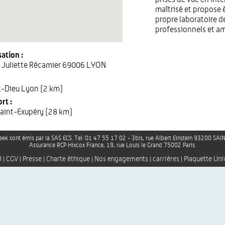
maîtrisé et propose
propre laboratoire de
professionnels et am
ation :
e Juliette Récamier 69006 LYON
t-Dieu Lyon (2 km)
rt :
aint-Exupéry (28 km)
ek sont émis par la SAS ECS. Tel: 01 47 55 17 02 - 3bis, rue Albert Einstein 93200 S
Assurance RCP Hixcox France, 19, rue Louis le Grand 75002 Paris.
U
CGV
Presse
Charte éthique
Nos engagements
carrières
Plaquette Uni
|
|
|
|
|
|