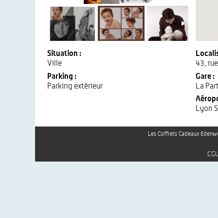
Situation :
Localis
Ville
43, ru
Parking :
Gare :
Parking extérieur
La Par
Aéropo
Lyon S
Les Coffrets Cadeaux Edenwe
CG