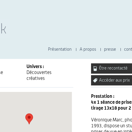
Présentation
A propos
presse
cont
Univers :
Être recontacté
se
Découvertes
créatives
Accéder aux prix
Prestation :
4x 1 séance de prise
tirage 13x18 pour 2
Véronique Marc, pho
1993, dispose un stu
prises de vue en int