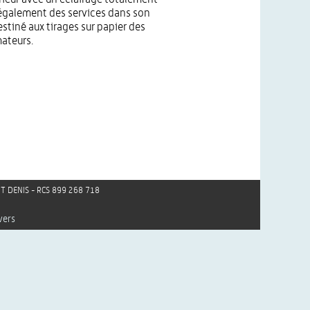
 également des services dans son
stiné aux tirages sur papier des
ateurs.
AINT DENIS - RCS 899 268 718
vers