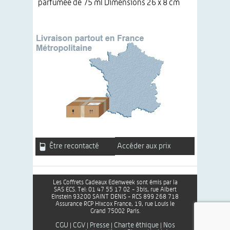
parfumée de 75 ml Dimensions 26 x 8 cm
Être recontacté
Accéder aux prix
Les Coffrets Cadeaux Edenweek sont émis par la
SAS ECS. Tel: 01 47 55 17 02 - 3bis, rue Albert
Einstein 93200 SAINT DENIS - RCS 899 268 718
Assurance RCP Hixcox France, 19, rue Louis le
Grand 75002 Paris.
CGU
CGV
Presse
Charte éthique
Nos
|
|
|
|