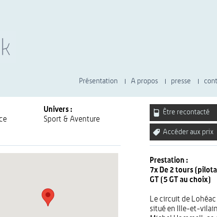
Présentation
A propos
presse
cont
Univers :
Être recontacté
ce
Sport & Aventure
Accéder aux prix
Prestation :
7x De 2 tours (pilot
GT (5 GT au choix)
Le circuit de Lohéac
situé en Ille-et-vila