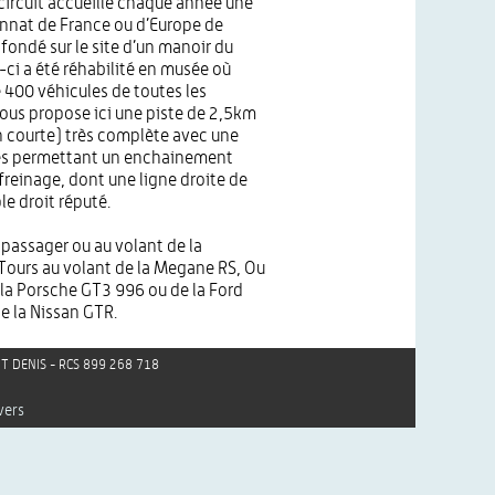
ircuit accueille chaque année une
nat de France ou d’Europe de
 fondé sur le site d’un manoir du
-ci a été réhabilité en musée où
 400 véhicules de toutes les
vous propose ici une piste de 2,5km
n courte) très complète avec une
es permettant un enchainement
freinage, dont une ligne droite de
le droit réputé.
 passager ou au volant de la
Tours au volant de la Megane RS, Ou
 la Porsche GT3 996 ou de la Ford
e la Nissan GTR.
AINT DENIS - RCS 899 268 718
vers