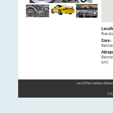
Localis
Rue d
Gare :
Renne
Aéropo
Rennes
km)
Les Coffrets Cadeaux Edenwe
CG