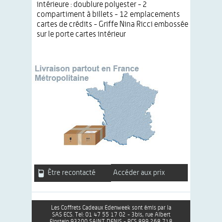
intérieure : doublure polyester - 2
compartiment à billets - 12 emplacements
cartes de crédits - Griffe Nina Ricci embossée
sur le porte cartes intérieur
Être recontacté
Accéder aux prix
Les Coffrets Cadeaux Edenweek sont émis par la
SAS ECS. Tel: 01 47 55 17 02 - 3bis, rue Albert
Einstein 93200 SAINT DENIS - RCS 899 268 718