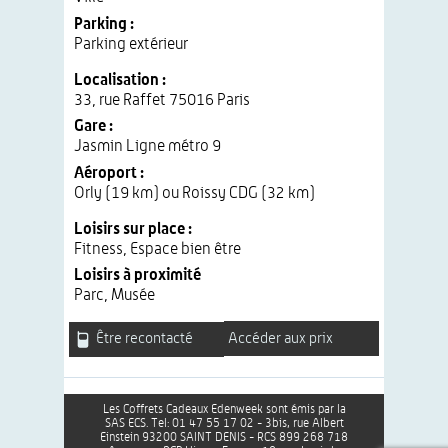
Parking :
Parking extérieur
Localisation :
33, rue Raffet 75016 Paris
Gare :
Jasmin Ligne métro 9
Aéroport :
Orly (19 km) ou Roissy CDG (32 km)
Loisirs sur place :
Fitness, Espace bien être
Loisirs à proximité
Parc, Musée
Être recontacté
Accéder aux prix
Les Coffrets Cadeaux Edenweek sont émis par la
SAS ECS. Tel: 01 47 55 17 02 - 3bis, rue Albert
Einstein 93200 SAINT DENIS - RCS 899 268 718