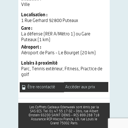
Ville
Localisation :
1 Rue Gerhard 92800 Puteaux
Gare :
La défense (RER A/Métro 1) ou Gare
Puteaux (1 km)
Aéroport :
Aéroport de Paris - Le Bourget (20 km)
Loisirs à proximité
Parc, Tennis extérieur, Fitness, Practice de
golf
Être recontacté
Accéder aux prix
Les Coffrets Cadeaux Edenweek sont émis par la
SAS ECS. Tel: 01 47 55 17 02 - 3bis, rue Albert
Einstein 93200 SAINT DENIS - RCS 899 268 718
Assurance RCP Hixcox France, 19, rue Louis le
Grand 75002 Paris.