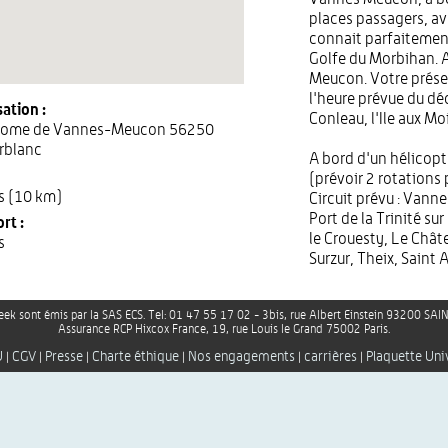
places passagers, av
connait parfaitement
Golfe du Morbihan. 
Meucon. Votre prése
l'heure prévue du déc
ation :
Conleau, l'Ile aux Moi
rome de Vannes-Meucon 56250
rblanc
A bord d'un hélicopt
(prévoir 2 rotations
s (10 km)
Circuit prévu : Vanne
Port de la Trinité su
rt :
le Crouesty, Le Chât
s
Surzur, Theix, Saint 
ek sont émis par la SAS ECS. Tel: 01 47 55 17 02 - 3bis, rue Albert Einstein 93200 S
Assurance RCP Hixcox France, 19, rue Louis le Grand 75002 Paris.
U
CGV
Presse
Charte éthique
Nos engagements
carrières
Plaquette Uni
|
|
|
|
|
|