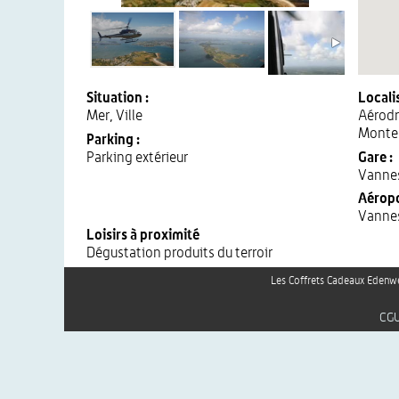
Situation :
Localis
Mer, Ville
Aérod
Monte
Parking :
Parking extérieur
Gare :
Vanne
Aéropo
Vanne
Loisirs à proximité
Dégustation produits du terroir
Les Coffrets Cadeaux Edenwe
CG