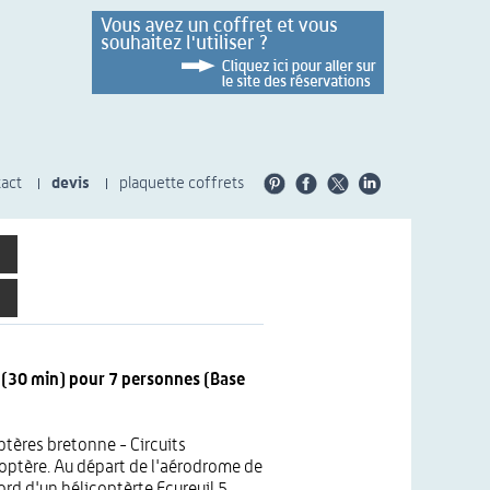
act
devis
plaquette coffrets
e (30 min) pour 7 personnes (Base
tères bretonne - Circuits
coptère. Au départ de l'aérodrome de
d d'un hélicoptèrte Ecureuil 5