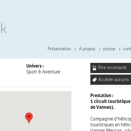
Présentation
A propos
presse
cont
Univers :
Être recontacté
Sport & Aventure
Accéder aux prix
Prestation :
1 circuit touristiqu
de Vannes).
Compagnie d'hélicop
touristiques en héli
Vannes Meucon, a bor