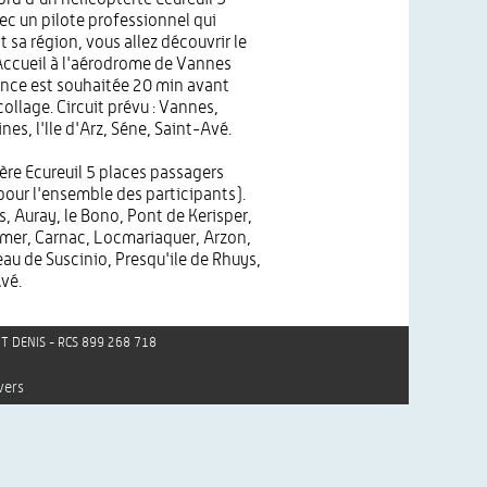
ec un pilote professionnel qui
 sa région, vous allez découvrir le
Accueil à l'aérodrome de Vannes
nce est souhaitée 20 min avant
ollage. Circuit prévu : Vannes,
nes, l'Ile d'Arz, Séne, Saint-Avé.
ère Ecureuil 5 places passagers
 pour l'ensemble des participants).
s, Auray, le Bono, Pont de Kerisper,
r mer, Carnac, Locmariaquer, Arzon,
eau de Suscinio, Presqu'ile de Rhuys,
Avé.
AINT DENIS - RCS 899 268 718
vers